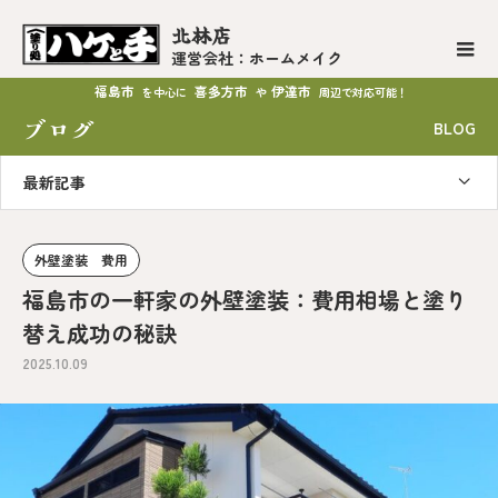
北林店
運営会社：ホームメイク
福島市
喜多方市
伊達市
を中心に
や
周辺で対応可能！
ブログ
BLOG
最新記事
外壁塗装 費用
福島市の一軒家の外壁塗装：費用相場と塗り
替え成功の秘訣
2025.10.09