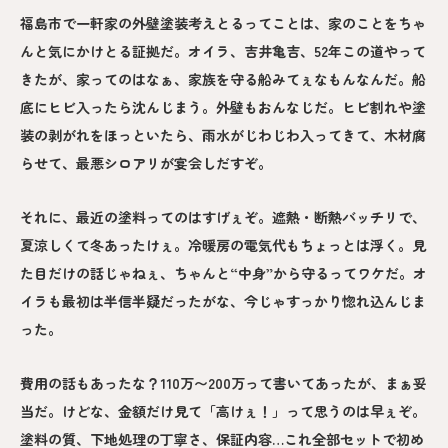
福島市で一軒家の外壁塗装考えとるってことは、家のことをちゃ
んと気にかけとる証拠だ。オイラ、吉井亀吉、52年この道やって
きたが、家ってのはなぁ、家族を守る船みてぇなもんなんだ。船
底にヒビ入ったら沈んじまう。外壁もおんなじだ。ヒビ割れや塗
装の剥がれをほっといたら、雨水がじわじわ入ってきて、木材腐
らせて、最悪シロアリが宴会しだすぞ。
それに、最近の塗料ってのはすげぇぞ。遮熱・断熱バッチリで、
夏涼しくて冬あったけぇ。冷暖房の電気代もちょっとは浮く。見
た目だけの話じゃねぇ、ちゃんと“中身”から守るってワケだ。オ
イラも最初は半信半疑だったがな、今じゃすっかり惚れ込んじま
った。
費用の話もあったな？110万〜200万って書いてあったが、まぁ妥
当だ。けどな、金額だけ見て「高けぇ！」って思うのは早ぇぞ。
塗料の質、下地処理の丁寧さ、保証内容…これ全部セットで初め