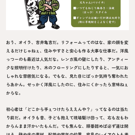
おう、オイラ、吉井亀吉だ。リフォームってのはな、家の顔を変
えるだけじゃねぇ、住みやすさと安心も作る大事な仕事だ。洋風
っつーのも最近は人気だな。レンガ風の壁にしたり、アンティー
クな照明付けたり、木のフローリングにしたりすると、一気にお
しゃれな雰囲気になる。でもな、見た目にばっか気持ち奪われた
らあかん。せっかく洋風にしたのに、住みにくかったら意味ねぇ
からな。
初心者は「どこから手ぇつけたらええんや？」ってなるのは当た
り前だ。オイラも昔、子ども抱えて現場駆け回って、右も左もわ
からんまま汗かいたもんだ。でも焦んな、順番踏めば必ず道は開
ける。壁や床の素材、配管や電気の位置、家具のレイアウトも考