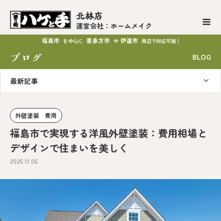
北林店
運営会社：ホームメイク
福島市
喜多方市
伊達市
を中心に
や
周辺で対応可能！
ブログ
BLOG
最新記事
外壁塗装 費用
福島市で実現する洋風外壁塗装：費用相場と
デザインで住まいを美しく
2025.11.06