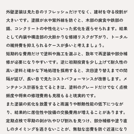
外壁塗装は見た目のリフレッシュだけでなく、建材を守る役割が
大きいです。塗膜が水や紫外線を防ぐと、木部の腐食や鉄部の
錆、コンクリートの中性化といった劣化を遅らせられます。結果
として内装や構造部の大掛かりな修繕リスクが下がり、トータル
の維持費を抑えられるケースが多いと考えましょう。
短期的な費用だけで塗料や施工を選ぶと、数年で再塗装や部分補
修が必要になりやすいです。逆に初期投資を少し上げて耐久性の
高い塗料と確かな下地処理を採用すると、次回塗り替えまでの間
隔が延び、長い目で見たコストパフォーマンスが改善します。メ
ンテナンス計画を立てるときは、塗料のグレードだけでなく点検
頻度や将来の修理費用も見積もると現実的です。
また塗装の劣化を放置すると雨漏りや断熱性能の低下につなが
り、結果的に居住性や設備の交換費用が増えることがあります。
定期点検で早期の剥がれやひび割れを見つけ、部分補修や塗り直
しのタイミングを逃さないことが、無駄な出費を防ぐ近道になり