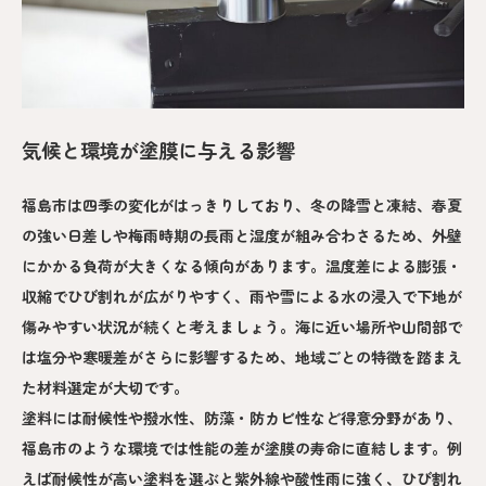
気候と環境が塗膜に与える影響
福島市は四季の変化がはっきりしており、冬の降雪と凍結、春夏
の強い日差しや梅雨時期の長雨と湿度が組み合わさるため、外壁
にかかる負荷が大きくなる傾向があります。温度差による膨張・
収縮でひび割れが広がりやすく、雨や雪による水の浸入で下地が
傷みやすい状況が続くと考えましょう。海に近い場所や山間部で
は塩分や寒暖差がさらに影響するため、地域ごとの特徴を踏まえ
た材料選定が大切です。
塗料には耐候性や撥水性、防藻・防カビ性など得意分野があり、
福島市のような環境では性能の差が塗膜の寿命に直結します。例
えば耐候性が高い塗料を選ぶと紫外線や酸性雨に強く、ひび割れ