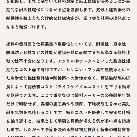
を把握し、それに基づいて材料選定と施工仕様を決めることが長
期的な耐久性確保につながる点を強調します。気候と建物素材の
関係性を踏まえた合理的な仕様決定が、塗り替え計画の出発点に
なると結論づけます。
塗料の機能差と仕様選定の重要性については、耐候性・撥水性・
防藻防カビ性などの性能が塗膜寿命に直結するため単なる価格比
較では不十分になります。アクリルやウレタンといった製品は短
期的なコスト面で有利ですが、シリコン・フッ素や無機系といっ
た高耐候仕様は紫外線や酸性雨への耐性が高く、再塗装間隔の延
長によって総所有コスト（ライフサイクルコスト）を下げる効果
が期待できます。ここで重要なのは塗料メーカーの公称耐用年数
だけで判断せず、実際の施工条件や膜厚、下地状態を含めた実効
耐用年数を見積もることです。短期コストを優先して安価な仕様
を繰り返すと、結果として手間と費用が増える例が多い点も指摘
します。したがって予算を決める際は初期投資と将来の維持費を