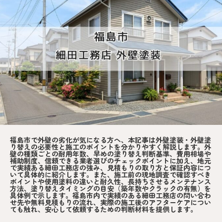
福島市で外壁の劣化が気になる方へ、本記事は外壁塗装・外壁塗
り替えの必要性と施工のポイントを分かりやすく解説します。外
壁の種類ごとの耐用年数、早めの塗り替え判断基準、費用相場や
補助制度、信頼できる業者選びのチェックポイントに加え、地元
で実績ある細田工務店の強み、見積もりの取り方と保証内容につ
いて具体的に紹介します。また、施工前の現地調査で確認すべき
ポイントや使用塗料の違いと耐久性、長持ちさせるメンテナンス
方法、塗り替えタイミングの目安（築年数やクラックの有無）を
具体例で示します。福島市内で実績のある細田工務店の問い合わ
せ先や無料見積もりの流れ、実際の施工後のアフターケアについ
ても触れ、安心して依頼するための判断材料を提供します。