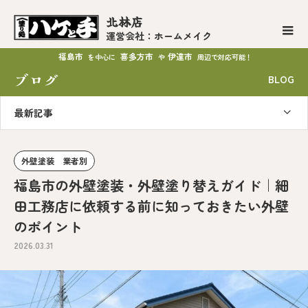
北林店
運営会社：ホームメイク
福島市
喜多方市
伊達市
を中心に
や
周辺で対応可能！
ブログ
BLOG
最新記事
外壁塗装 業者別
福島市の外壁塗装・外壁塗り替えガイド｜細
田工務店に依頼する前に知っておきたい外壁
のポイント
2026.03.31