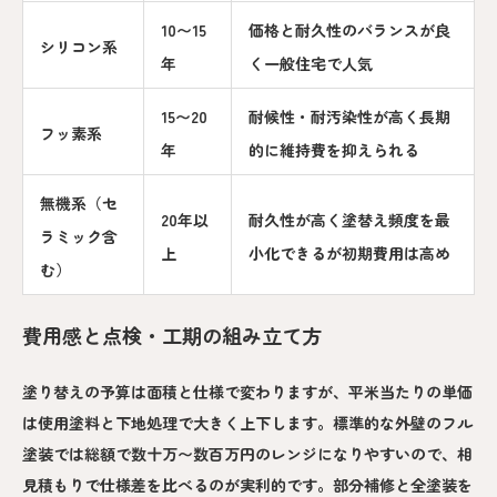
10〜15
価格と耐久性のバランスが良
シリコン系
年
く一般住宅で人気
15〜20
耐候性・耐汚染性が高く長期
フッ素系
年
的に維持費を抑えられる
無機系（セ
20年以
耐久性が高く塗替え頻度を最
ラミック含
上
小化できるが初期費用は高め
む）
費用感と点検・工期の組み立て方
塗り替えの予算は面積と仕様で変わりますが、平米当たりの単価
は使用塗料と下地処理で大きく上下します。標準的な外壁のフル
塗装では総額で数十万〜数百万円のレンジになりやすいので、相
見積もりで仕様差を比べるのが実利的です。部分補修と全塗装を