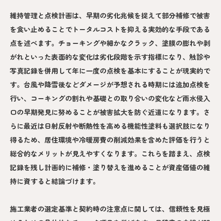
維持管理と点検計画は、早期の劣化兆候を捉えて部分補修で被害
を食い止めることでトータルコストを抑える実効的な手段である
点を述べます。チョーキングや細かなクラック、塗膜の膨れや剥
がれといった表面的な変化は劣化段階を示す指標になり、触診や
写真記録を併用して年に一度の点検を基本にすることが現実的で
す。台風や降雪後などダメージが予想される時期には追加点検を
行い、コーキングの割れや基礎との取り合いの変化など雨水侵入
口の早期発見に努めることが被害拡大を防ぐ近道になります。さ
らに最近は日射反射や断熱性を高める機能性塗料も選択肢になり
得るため、居住環境や冷暖房費の削減効果を含めた評価を行うと
総合的なメリットが見えやすくなります。これらを踏まえ、点検
記録を残し計画的に補修・塗り替えを進めることが資産価値の維
持に資すると結論づけます。
施工業者の選定基準と契約時の注意点に関しては、信頼性を見極