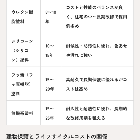
コストと性能のバランスが良
ウレタン樹
8〜10
く、住宅の中〜長期改修で採用
脂塗料
年
例多め
シリコーン
10〜
耐候性・防汚性に優れ、色あせ
（シリコ
15年
や汚れに強い
ン）塗料
フッ素（フ
15〜
高耐久で長期保護に優れるがコ
ッ素樹脂）
20年
ストは高め
塗料
15〜
耐久性と耐熱性に優れ、長期的
無機系塗料
25年
な改修周期を狙える
建物保護とライフサイクルコストの関係