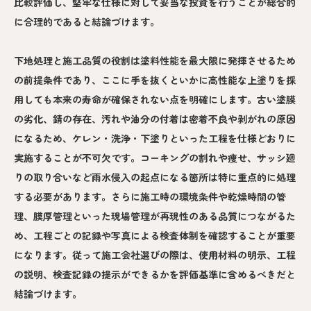
比較評価し、堅牢な仕様に対して妥当な投資を行うことが総合的
に合理的であると結論づけます。
下地処理と施工品質の役割は塗料性能を最大限に発揮させるため
の前提条件であり、ここに手を抜くといかに高性能な上塗りを採
用しても本来の寿命が確保されない点を明確にします。古い塗膜
の劣化、錆の存在、汚れや油分の付着は密着不良や剥がれの原因
になるため、ケレン・洗浄・下塗りといった工程を仕様どおりに
実施することが不可欠です。コーキングの割れや痩せ、サッシ廻
りの取り合いなど雨水侵入の起点になる箇所は特に重点的に処理
する必要があります。さらに施工時の環境条件や乾燥時間の管
理、膜厚管理といった現場管理が再現性のある品質につながるた
め、工程ごとの記録や写真による検査体制を確認することが重要
になります。従って施工会社選びの際は、使用材料の明示、工程
の説明、検査記録の提示ができるかを評価基準に含めるべきだと
結論づけます。