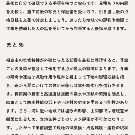
最後に自分で確認できる手順を持つと安心です。見積もりの内訳
を比較し、施工前後の写真と保証書を受け取り、引き渡し後の点
検日程を文書で確定しましょう。迷ったら地域での評判や実際に
工事を依頼した人の話を聞いてから判断すると後悔が減ります。
まとめ
福島市の気候特性が外壁に与える影響を最初に整理すると、季節
ごとの負荷が複合して作用する点が最大の特徴になります。冬季
の降雪や凍結は凍融作用や塩害と相まって下地の膨張収縮を招
き、春から夏にかけての強い日差しは紫外線劣化を進行させま
す。梅雨期の長雨と高湿度は塗膜の吸水や藻類の繁殖を助長し、
結果として防水性能の低下や下地材の劣化を早める可能性があり
ます。さらに海に近い地域では塩分の影響、山間部では寒暖差が
顕著に出るため、立地条件ごとのリスク評価が不可欠になりま
す。したがって事前調査で現地の微気候・周辺環境・建物の現状