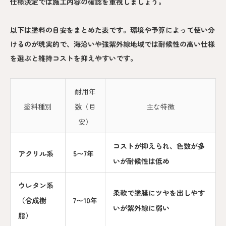
仕様決定では施工内容の確認を重視しましょう。
以下は塗料の目安をまとめた表です。環境や予算によって使い分
けるのが現実的で、海沿いや強紫外線地域では耐候性の高い仕様
を選ぶと維持コストを抑えやすいです。
耐用年
塗料種別
数（目
主な特徴
安）
コストが抑えられ、色数が多
アクリル系
5〜7年
いが耐候性は低め
ウレタン系
柔軟で塗膜にツヤを出しやす
（合成樹
7〜10年
いが紫外線に弱い
脂）