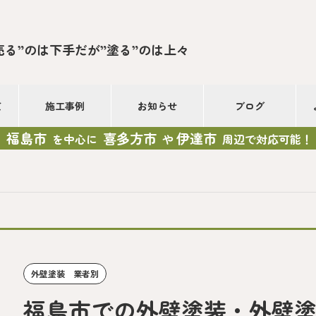
売る”のは下手だが”塗る”のは上々
て
施工事例
お知らせ
ブログ
福島市
喜多方市
伊達市
を中心に
や
周辺で対応可能！
外壁塗装 業者別
福島市での外壁塗装・外壁