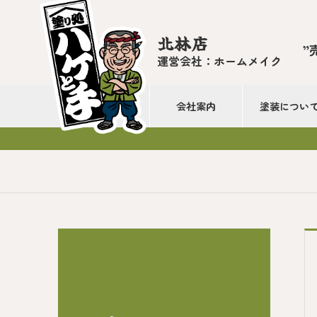
北林店
”
運営会社：ホームメイク
会社案内
塗装につい