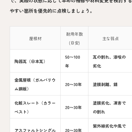
で、実際の状態に応じて早めの補修や材料変更を検討す
やすい箇所を優先的に点検しましょう。
耐用年数
屋根材
主な弱点
(目安)
50〜100
瓦の割れ、漆喰の
陶器瓦（日本瓦）
年
劣化
金属屋根（ガルバリウ
20〜30年
塗膜剥離、錆
ム鋼板）
化粧スレート（カラー
塗膜劣化、凍害で
20〜30年
ベスト）
の割れ
紫外線劣化や風で
アスファルトシングル
20〜30年