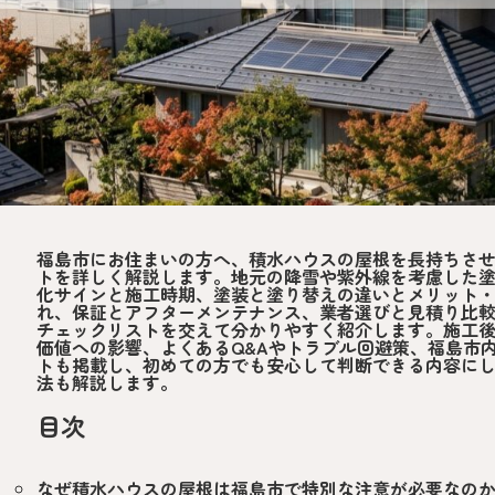
福島市にお住まいの方へ、積水ハウスの屋根を長持ちさ
トを詳しく解説します。地元の降雪や紫外線を考慮した
化サインと施工時期、塗装と塗り替えの違いとメリット
れ、保証とアフターメンテナンス、業者選びと見積り比
チェックリストを交えて分かりやすく紹介します。施工
価値への影響、よくあるQ&Aやトラブル回避策、福島市
トも掲載し、初めての方でも安心して判断できる内容に
法も解説します。
目次
なぜ積水ハウスの屋根は福島市で特別な注意が必要なの