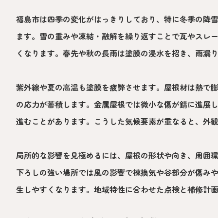
福島市は四季の変化がはっきりしており、特に冬季の降
ます。雪の重みや凍結・融解を繰り返すことで瓦やスレ
くなります。春先や秋の長雨は塗膜の浸水を招き、雨漏
紫外線や夏の高温も塗膜を疲弊させます。屋根材は熱で
の応力が蓄積します。金属屋根では微小な傷が錆に進展
進むことがあります。こうした気候要素が重なると、外
局所的な影響を見極めるには、屋根の形状や向き、周囲
下ろしの強い場所では風の影響で棟換気や谷部分が傷み
生しやすくなります。地域特性に合わせた点検と補修計