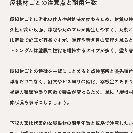
屋根材ごとの注意点と耐用年数
屋根材ごとに劣化の仕方や対処法が変わるため、材質の
久性が高い反面、漆喰や瓦のズレが発生しやすく、瓦割
は軽量で施工が容易ですが、塗膜や継ぎ目の管理を怠る
トシングルは塗膜で性能を維持するタイプが多く、塗り
屋根材ごとの特徴を一覧にまとめると点検箇所と優先順
浮きだけでなく、釘穴やビス周りの劣化、谷板金のたま
塗装の種類や塗り回数で寿命が変わるため、単に「屋根
修状況も参考にしましょう。
下記の表は代表的な屋根材の耐用年数と福島で注意した