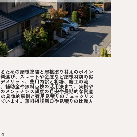
せるための屋根塗装と屋根塗り替えのポイン
塗料選び、スレートや金属など屋根材別の劣
・デメリット、費用内訳と相場、施工の流
較、補助金や無料点検の活用法まで、実例や
後のメンテナンス頻度の目安や長期的な資産
内の具体的事例と費用見積りのチェックリス
しています。無料相談窓口や見積りの比較方
か？