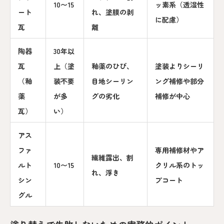
10〜15
ッ素系（透湿性
ート
れ、塗膜の剥
に配慮）
瓦
離
陶器
30年以
瓦
上（塗
釉薬のひび、
塗装よりシーリ
（釉
装不要
目地シーリン
ング補修や部分
薬
が多
グの劣化
補修が中心
瓦）
い）
アス
ファ
専用補修材やア
繊維露出、割
ルト
10〜15
クリル系のトッ
れ、浮き
シン
プコート
グル