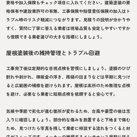
資格や加入保険もチェック項目に入れてください。建築塗装の資
格保有や建設業許可の有無、工事保険や賠償責任保険の加入はト
ラブル時のリスク軽減につながります。見積りの説明が分かりや
すく、質問に丁寧に答える業者は現場品質も安定しやすいですか
ら信頼できる業者選びの大きな指標にしましょう。
屋根塗装後の維持管理とトラブル回避
工事完了後は定期的な目視点検を習慣にしましょう。塗膜のひび
割れや剥がれ、棟板金の浮き、雨樋の詰まりなどは早期に見つけ
ると広範囲の補修を避けられます。屋根は高所のため無理な点検
を避け、必要なら業者に短期点検を依頼すると安心です。
気候や季節で劣化が進む箇所が変わるため、台風や豪雪の後は念
入りに確認しましょう。部分的な傷みを放置すると下地まで傷む
ため、見つけたら写真を残して業者に相談する流れをつくると対
応がスムーズです。メーカーの推奨するメンテナンス周期に従う