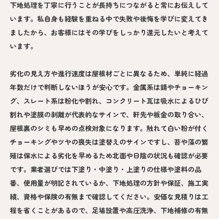
下地処理を丁寧に行うことが長持ちにつながると常にお伝えして
います。私自身も経験を重ねる中で失敗や後悔を学びに変えてき
ましたから、お客様にはその学びをしっかり還元したいと考えて
います。
劣化の見え方や進行速度は屋根材ごとに異なるため、単純に経過
年数だけで判断しないほうが安心です。金属系は錆やチョーキン
グ、スレート系は粉化や割れ、コンクリート瓦は吸水によるひび
割れや塗膜の剥離が代表的なサインで、軒先や板金の取り合い、
屋根裏のシミも早めの点検対象になります。触れて白い粉が付く
チョーキングやツヤの喪失は塗替えのサインですし、苔や藻の繁
殖は保水による劣化を早めるため北面や日陰の状況も確認が必要
です。業者選びでは下塗り・中塗り・上塗りの仕様や塗料の品
番、使用量が明記されているか、下地処理の方針や保証、施工実
績、資格や保険の有無まで確認してください。安価な見積りは工
程を省くことがあるので、足場設置や高圧洗浄、下地補修の有無