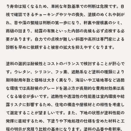
り寿命は短くなるため、単純な年数基準での判断は危険です。目
視で確認できるチョーキングやツヤの喪失、塗膜のめくれや剥が
れ、苔や藻の繁殖は判断の第一歩になり、軒裏や屋根裏のシミ、
雨樋の詰まり、結露の有無といった内部の兆候も必ず点検する必
要があります。自力での点検が難しい斜面や高所は専門家による
診断を早めに依頼すると被害の拡大を抑えやすくなります。
塗料の選択は耐候性とコストのバランスで検討することが肝心で
す。ウレタン、シリコン、フッ素、遮熱系など塗料の種類により
期待耐用年数と価格は大きく異なり、海沿いや工場地帯など過酷
な環境では高耐候のグレードを選ぶ方が長期的な費用対効果は高
くなる場合が多いです。遮熱性や透湿性の性能差は室内環境や結
露リスクに影響するため、住宅の構造や屋根材との相性を考慮し
て選定することが望ましいです。また、下地の状態が塗料性能の
発揮に直結するため、下塗りや下地処理の仕様を含めた材料と工
程の明示が見積り比較の基本になります。塗料の品番や希釈率、