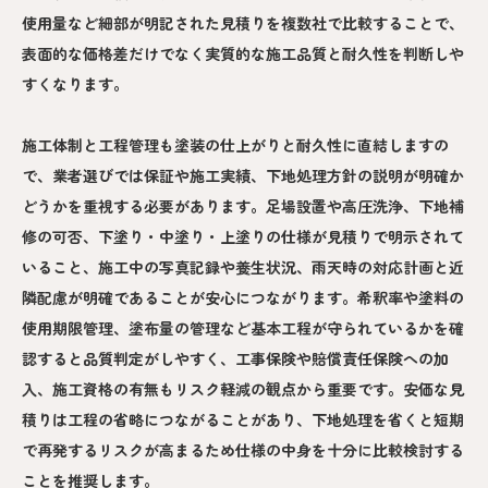
使用量など細部が明記された見積りを複数社で比較することで、
表面的な価格差だけでなく実質的な施工品質と耐久性を判断しや
すくなります。
施工体制と工程管理も塗装の仕上がりと耐久性に直結しますの
で、業者選びでは保証や施工実績、下地処理方針の説明が明確か
どうかを重視する必要があります。足場設置や高圧洗浄、下地補
修の可否、下塗り・中塗り・上塗りの仕様が見積りで明示されて
いること、施工中の写真記録や養生状況、雨天時の対応計画と近
隣配慮が明確であることが安心につながります。希釈率や塗料の
使用期限管理、塗布量の管理など基本工程が守られているかを確
認すると品質判定がしやすく、工事保険や賠償責任保険への加
入、施工資格の有無もリスク軽減の観点から重要です。安価な見
積りは工程の省略につながることがあり、下地処理を省くと短期
で再発するリスクが高まるため仕様の中身を十分に比較検討する
ことを推奨します。