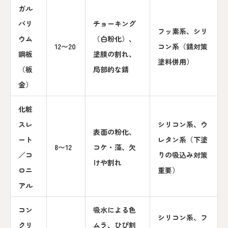
ガル
バリ
チョーキング
フッ素系、シリ
ウム
（白粉化）、
12〜20
コン系（錆対策
鋼板
塗膜の割れ、
塗料併用）
（板
局部的な錆
金）
化粧
スレ
シリコン系、ウ
表面の粉化、
ート
レタン系（下塗
8〜12
コケ・藻、欠
／コ
りの吸込み対策
けや割れ
ロニ
重要）
アル
コン
吸水による色
シリコン系、フ
クリ
ムラ、ひび割