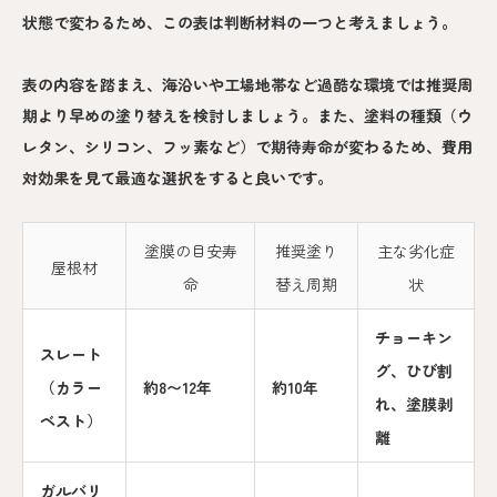
状態で変わるため、この表は判断材料の一つと考えましょう。
表の内容を踏まえ、海沿いや工場地帯など過酷な環境では推奨周
期より早めの塗り替えを検討しましょう。また、塗料の種類（ウ
レタン、シリコン、フッ素など）で期待寿命が変わるため、費用
対効果を見て最適な選択をすると良いです。
塗膜の目安寿
推奨塗り
主な劣化症
屋根材
命
替え周期
状
チョーキン
スレート
グ、ひび割
（カラー
約8〜12年
約10年
れ、塗膜剥
ベスト）
離
ガルバリ