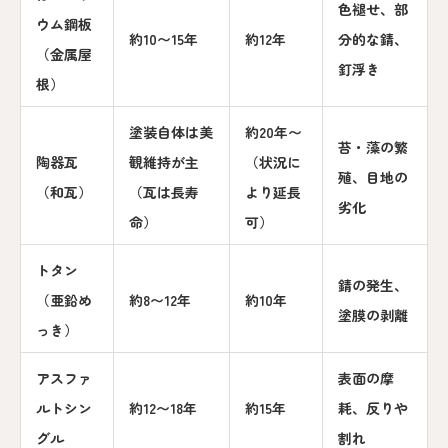
色褪せ、部
ウム鋼板
約10〜15年
約12年
分的な錆、
（金属屋
釘浮き
根）
塗装自体は美
約20年〜
苔・藻の繁
陶器瓦
観維持が主
（状況に
殖、目地の
（和瓦）
（瓦は長寿
より延長
劣化
命）
可）
トタン
錆の発生、
（亜鉛め
約8〜12年
約10年
塗膜の剥離
っき）
アスファ
表面の摩
ルトシン
約12〜18年
約15年
耗、反りや
グル
割れ