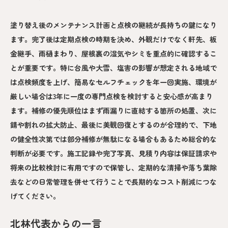
塗り替え後のメンテナンス計画と点検の継続が長持ちの鍵になり
ます。完了後は定期点検の時期を決め、外観だけでなく軒先、板
金継手、雨樋まわり、屋根裏の湿気やシミを重点的に確認するこ
とが重要です。特に台風や大雪、塩害の影響が想定される地域で
は点検頻度を上げ、簡易なセルフチェックを年一回実施、環境が
厳しい場合は3年に一度の専門点検を検討すると安心感が高まり
ます。補修の優先順位はまず雨漏りに直結する箇所の処置、次に
錆や割れの拡大防止、最後に美観回復とするのが合理的で、下地
の健全性次第では部分補修が無駄になる場合もあるため総合的な
判断が必要です。施工記録や完了写真、見積り内容は保証請求や
将来の比較検討に有用ですので保管し、定期的な清掃や落ち葉除
去などの日常管理を併せて行うことで長期的なコスト削減につな
げてください。
北林代表からの一言