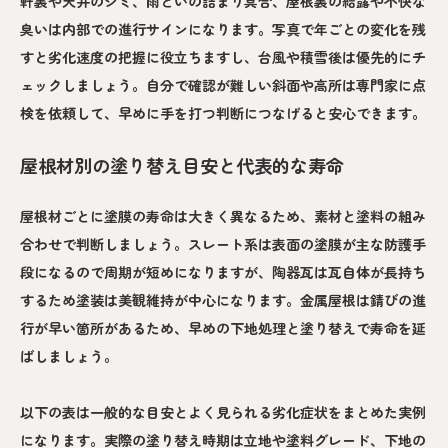
軒裏や天井のシミ、雨どいの詰まり具合、屋根裏の結露や不快な
臭いは内部での進行サインになります。写真で年ごとの変化を残
すと劣化速度の把握に役立ちますし、台風や積雪後は優先的にチ
ェックしましょう。自分で確認が難しい斜面や高所は専門家に点
検を依頼して、早めに手を打つ判断につなげると安心できます。
屋根材別の塗り替え目安と代表的な寿命
屋根材ごとに塗膜の寿命は大きく異なるため、素材と塗料の組み
合わせで判断しましょう。スレート系は表面の塗膜が主な防護手
段になるので周期が短めになりますが、陶器瓦は瓦自体が長持ち
するため塗装は美観維持が中心になります。金属屋根は錆びの進
行が早い箇所があるため、早めの下地処理と塗り替えで寿命を延
ばしましょう。
以下の表は一般的な目安とよく見られる劣化症状をまとめた実例
になります。実際の塗り替え時期は立地や塗料グレード、下地の