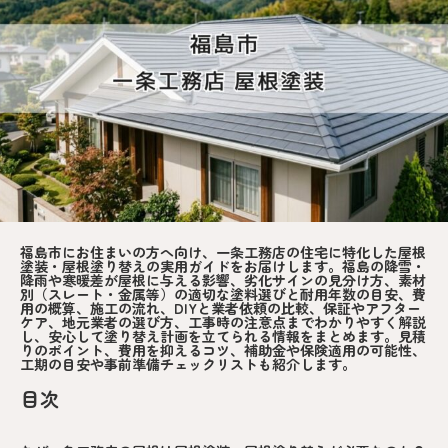
福島市にお住まいの方へ向け、一条工務店の住宅に特化した屋根
塗装・屋根塗り替えの実用ガイドをお届けします。福島の降雪・
降雨や寒暖差が屋根に与える影響、劣化サインの見分け方、素材
別（スレート・金属等）の適切な塗料選びと耐用年数の目安、費
用の概算、施工の流れ、DIYと業者依頼の比較、保証やアフター
ケア、地元業者の選び方、工事時の注意点までわかりやすく解説
し、安心して塗り替え計画を立てられる情報をまとめます。見積
りのポイント、費用を抑えるコツ、補助金や保険適用の可能性、
工期の目安や事前準備チェックリストも紹介します。
目次