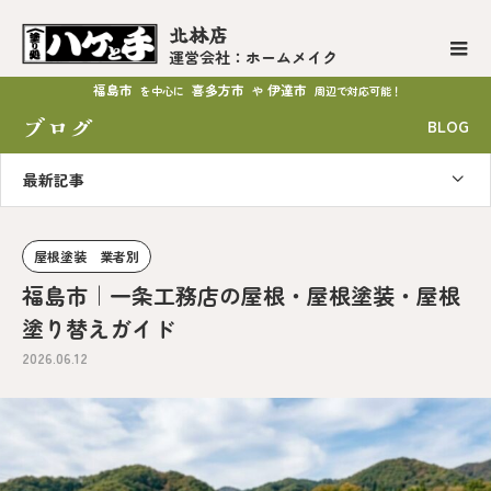
北林店
運営会社：ホームメイク
福島市
喜多方市
伊達市
を中心に
や
周辺で対応可能！
ブログ
BLOG
最新記事
屋根塗装 業者別
福島市｜一条工務店の屋根・屋根塗装・屋根
塗り替えガイド
2026.06.12