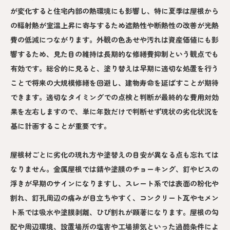
が変化すると住宅内部の熱環境にも影響し、特に夏季は屋根から
の輻射熱が室温上昇に寄与するため遮熱性や断熱性の改善が光熱
費の低減につながります。外観の色あせや汚れは資産価値にも影
響するため、見た目の維持は長期的な修繕費抑制という観点でも
有効です。総合的に見ると、塗り替えは早期に適切な処置を行う
ことで将来の大規模修繕を回避し、建物寿命を延ばすことが期待
できます。適切なタイミングでの点検と判断が最終的な費用対効
果を左右しますので、単に年数だけで判断せず現状の劣化状況を
基に計画することが重要です。
屋根材ごとに劣化の現れ方や塗替えの目安が異なる点も忘れては
なりません。金属屋根では錆や塗膜のチョーキング、釘やビスの
浮きが早期のサインになりますし、スレート系では表面の粉化や
割れ、釘孔周辺の痛みが目立ちやすく、コンクリート瓦やセメン
ト系では吸水や塗膜剥離、ひび割れが顕著になります。屋根の勾
配や周辺環境、設置場所の塩害や工場排気といった過酷条件によ