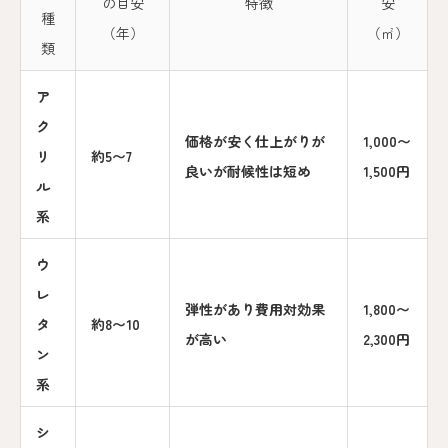
の目安
特徴
安
種
（年）
（㎡）
類
ア
ク
価格が安く仕上がりが
1,000〜
リ
約5〜7
良いが耐候性は短め
1,500円
ル
系
ウ
レ
弾性があり費用対効果
1,800〜
タ
約8〜10
が高い
2,300円
ン
系
シ