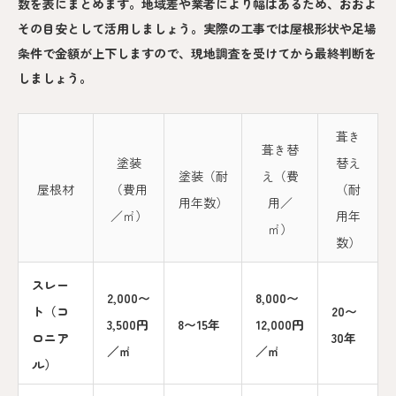
数を表にまとめます。地域差や業者により幅はあるため、おおよ
その目安として活用しましょう。実際の工事では屋根形状や足場
条件で金額が上下しますので、現地調査を受けてから最終判断を
しましょう。
葺き
葺き替
塗装
替え
塗装（耐
え（費
屋根材
（費用
（耐
用年数）
用／
／㎡）
用年
㎡）
数）
スレー
2,000〜
8,000〜
ト（コ
20〜
3,500円
8〜15年
12,000円
ロニア
30年
／㎡
／㎡
ル）