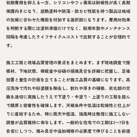
初期費用を抑える一方、シリコンやフッ素系は耐候性が高く長期
保護向きになり、遮熱塗料や防藻・防カビ性能を持つ製品は地域
の気候に合わせた機能を付加する選択肢になります。費用対効果
を判断する際には塗料単価だけでなく、耐用年数やメンテナンス
間隔を考慮したライフサイクルコストで比較することが合理的で
す。
施工工程と現場品質管理の要点をまとめます。まず現地調査で屋
根材、下地状態、棟板金や谷樋の損傷具合を詳細に把握し、足場
設置と養生の計画を立てることが施工品質の基礎になります。高
圧洗浄で汚れや旧塗膜を除去し、割れや浮きの補修、劣化部の交
換を適切に実施したうえで下塗り・中塗り・上塗りの工程を踏ん
で膜厚と密着性を確保します。天候条件や気温は乾燥性と仕上が
りに直結するため、特に雨天や低温、強風時は無理に施工しない
調整が品質維持に寄与します。一般的な住宅での工期は3〜7日を
目安にしつつ、傷み具合や追加補修の必要度で伸びることを前提