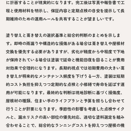
に計画することが現実的になります。完工後は写真や報告書で工
程と使用材料を明示し、保証内容と定期点検の目安を提示して長
期維持のための運用ルールを共有することが望ましいです。
塗り替えと葺き替えの選択基準と総合的判断のまとめを示しま
す。即時の雨漏りや構造的な損傷がある場合は葺き替えや屋根材
交換を優先する必要がありますが、劣化が軽度から中程度で下地
が保持されている場合は塗装で延命と機能回復を図ることが費用
対効果で合理的になります。長期的視点では初期費用の大きい葺
き替えが将来的なメンテナンス頻度を下げうる一方、塗装は短期
的コスト負担を抑えつつ定期的な点検と小修繕で寿命を延ばす運
用が可能になります。最終的な判断は現地診断に基づく損傷度、
屋根材の種類、住まい手のライフプランと予算を照らし合わせて
行うことが肝要になります。季節性の影響を考慮した点検サイク
ルと、漏水リスクの高い部位の優先対応、適切な塗料選定を組み
合わせることで、総合的なランニングコストを抑えつつ屋根の機