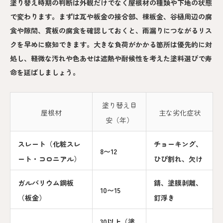
塗り替え時期の判断は外観だけでなく屋根材の種類や下地の状態
で変わります。まずは瓦や板金の接合部、棟板金、谷樋周辺の腐
食や隙間、貫板の腐食を確認しておくと、雨漏りにつながるリス
クを早めに察知できます。大きな負荷がかかる箇所は優先的に対
処し、軽微な汚れや色あせは遮熱や耐候性を考えた塗料選びで寿
命を延ばしましょう。
塗り替え目
屋根材
主な劣化症状
安（年）
スレート（化粧スレ
チョーキング、
8〜12
ート・コロニアル）
ひび割れ、欠け
ガルバリウム鋼板
錆、塗膜剥離、
10〜15
（板金）
釘浮き
30以上（塗