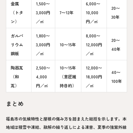
金属
1,500〜
6,000〜
20〜
（トタ
3,000円
7〜12年
10,000
30年
ン）
／㎡
円／㎡
ガルバ
1,800〜
8,000〜
20〜
リウム
3,000円
10〜15年
12,000円
40年
鋼板
／㎡
／㎡
陶器瓦
2,500〜
10〜15年
12,000〜
40〜
（和
4,000
（意匠維
18,000円
100年
瓦）
円／㎡
持目的）
／㎡
まとめ
福島市の気候特性と屋根の傷み方を踏まえた総括を示します。本
地域は積雪や凍結、融解の繰り返しによる凍害、夏季の強紫外線