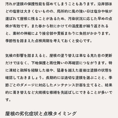
汚れが塗膜の保護性能を弱めてしまうこともあります。沿岸部ほ
どの塩害は大きくないものの、局所的に風の強い日は塩分や埃が
運ばれて屋根に残ることがあるため、汚染状況に応じた早めの点
検が有効です。また春から秋にかけての温度差が繰り返される
と、素材の伸縮により接合部や貫板まわりに負担がかかります。
季節性を踏まえた点検周期を考えておくと安心です。
気候の影響を踏まえると、屋根の塗り替えは単なる見た目の更新
だけではなく、下地保護と雨仕舞いの再確認につながります。特
に凍結と融解を経験した後や、猛暑を越えた直後は塗膜の状態を
確認しておきましょう。長期的には適切な塗膜を選ぶことと、季
節ごとのダメージに対応したメンテナンス計画を立てると、結果
的に葺き替えなど大規模な修繕を先延ばしにできることが多いで
す。
屋根の劣化症状と点検タイミング