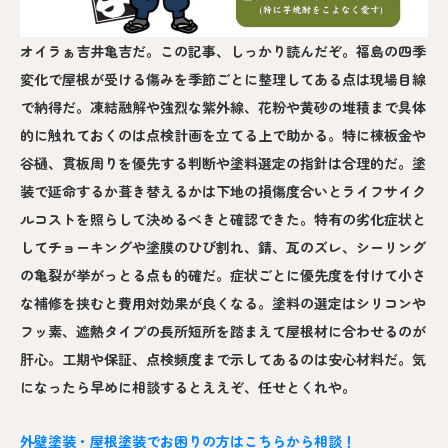
オイラぁ吉井亀吉だ。この記事、しっかり読んだぞ。福島の四季
変化で屋根が受ける傷みを季節ごとに整理してある点は現場目線
で納得だ。凍結融解や強烈な紫外線、花粉や黄砂の堆積まで具体
的に触れておくのは点検計画を立てる上で助かる。特に棟板金や
谷樋、貫板周りを優先する判断や塗料選定の指針は合理的だ。塗
装で延命するか葺き替えるかは下地の損傷度合いとライフサイク
ルコストを照らして決めるべきと確認できた。特有の劣化症状と
してチョーキングや塗膜のひび割れ、錆、瓦のズレ、シーリング
の亀裂が挙がっとる点も的確だ。症状ごとに優先度を付けて小さ
な補修を挟むと費用対効果が良くなる。塗料の選定はシリコンや
フッ素、遮熱タイプの長所短所を踏まえて屋根材に合わせるのが
肝心。工期や保証、点検頻度まで示してあるのは安心材料だ。気
になったら早めに相談するとええぞ、任せとくれや。
外壁塗装・屋根塗装でお困りの方はこちらから相談！