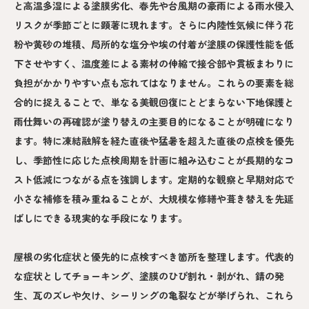
と高温多湿による塗膜劣化、春先や台風期の豪雨による雨水侵入
リスクが季節ごとに顕著に現れます。さらに内陸性気候に伴う花
粉や黄砂の堆積、局所的な塩分や埃の付着が塗膜の保護性能を低
下させやすく、温度差による素材の伸縮で接合部や貫板まわりに
負担がかかりやすい点も忘れてはなりません。これらの要素を総
合的に捉えることで、単なる美観回復にとどまらない下地保護と
雨仕舞いの再確認が塗り替えの主要目的になることが明確になり
ます。特に凍結融解を経た直後や猛暑を超えた直後の点検を優先
し、季節性に応じた点検周期を計画に組み込むことが長期的なコ
スト低減につながる点を強調します。定期的な観察と早期対応で
小さな補修を積み重ねることが、大規模な修繕や葺き替えを先延
ばしにできる現実的な手段になります。
屋根の劣化症状と優先的に点検すべき箇所を整理します。代表的
な症状としてチョーキング、塗膜のひび割れ・剥がれ、錆の発
生、瓦のズレや欠け、シーリングの亀裂などが挙げられ、これら