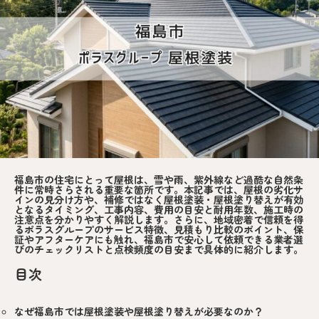
福島市の住宅にとって屋根は、雪や雨、紫外線など過酷な自然条
件に常時さらされる重要な箇所です。本記事では、屋根の劣化サ
インの見分け方や、補修ではなく屋根塗装・屋根塗り替えが有効
となるタイミング、工事内容、費用の目安と耐用年数、施工時の
注意点を分かりやすく解説します。さらに、地域密着で信頼を得
るポラスグループのサービス特徴、見積もり比較のポイント、保
証やアフターケアにも触れ、福島市で安心して依頼できる業者選
びのチェックリストと点検頻度の目安まで具体的に紹介します。
目次
なぜ福島市では屋根塗装や屋根塗り替えが必要なのか？