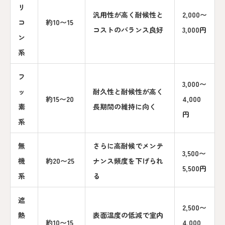
リ
汎用性が高く耐候性と
2,000〜
コ
約10〜15
コストのバランス良好
3,000円
ン
系
フ
3,000〜
ッ
耐久性と耐候性が高く
約15〜20
4,000
素
長期間の維持に向く
円
系
無
さらに高耐候でメンテ
3,500〜
機
約20〜25
ナンス頻度を下げられ
5,500円
系
る
遮
2,500〜
熱
表面温度の低減で室内
約10〜15
4,000