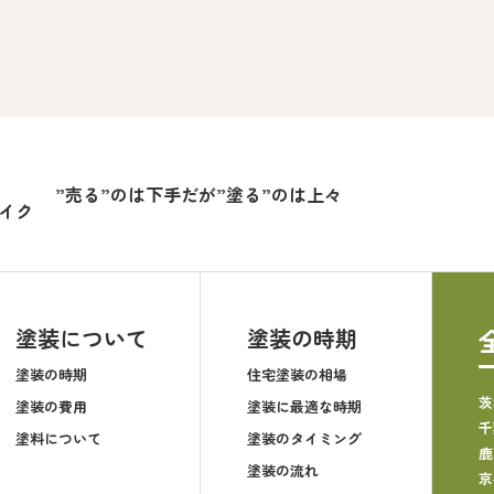
”売る”のは下手だが”塗る”のは上々
イク
塗装について
塗装の時期
塗装の時期
住宅塗装の相場
茨
塗装の費用
塗装に最適な時期
千
塗料について
塗装のタイミング
鹿
塗装の流れ
京