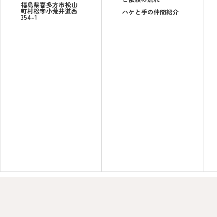
福島県喜多方市松山
町村松字小荒井道西
ハケと手の仲間紹介
354-1
TOP
会社案内
塗