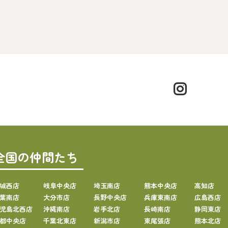
全国の仲間たち
城西店
岐阜中央店
埼玉南店
熊本中央店
高知店
葉南店
大分市店
長野中央店
兵庫東南店
広島西店
児島北西店
沖縄南店
岩手北店
長崎南店
静岡東店
都中央店
千葉北東店
新潟市店
東尾張店
熊本北店