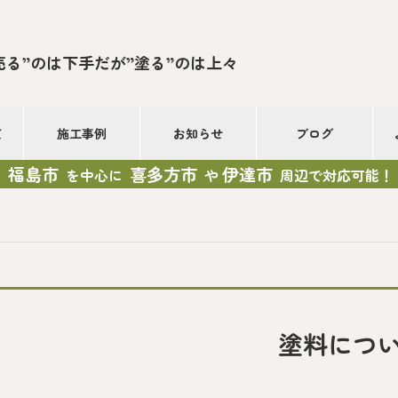
売る”のは下手だが”塗る”のは上々
て
施工事例
お知らせ
ブログ
福島市
喜多方市
伊達市
を中心に
や
周辺で対応可能！
塗料につ