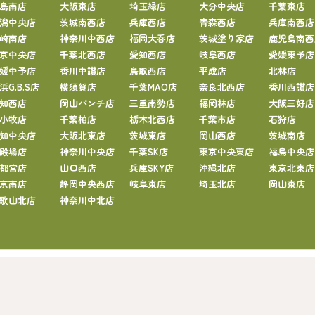
島南店
大阪東店
埼玉緑店
大分中央店
千葉東店
潟中央店
茨城南西店
兵庫西店
青森西店
兵庫南西店
崎南店
神奈川中西店
福岡大呑店
茨城塗り家店
鹿児島南西
京中央店
千葉北西店
愛知西店
岐阜西店
愛媛東予店
媛中予店
香川中讃店
鳥取西店
平成店
北林店
浜G.B.S店
横須賀店
千葉MAO店
奈良北西店
香川西讃店
知西店
岡山パンチ店
三重南勢店
福岡林店
大阪三好店
小牧店
千葉柏店
栃木北西店
千葉市店
石狩店
知中央店
大阪北東店
茨城東店
岡山西店
茨城南店
殿場店
神奈川中央店
千葉SK店
東京中央東店
福島中央店
都宮店
山口西店
兵庫SKY店
沖縄北店
東京北東店
京南店
静岡中央西店
岐阜東店
埼玉北店
岡山東店
歌山北店
神奈川中北店
わせ
塗り処ハケと手HP