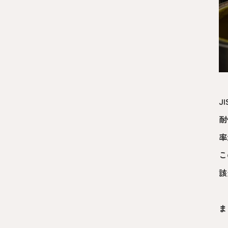
J
耐
率
こ
該
ま