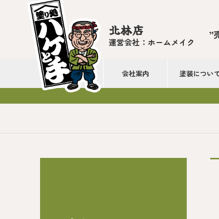
北林店
”
運営会社：ホームメイク
会社案内
塗装につい