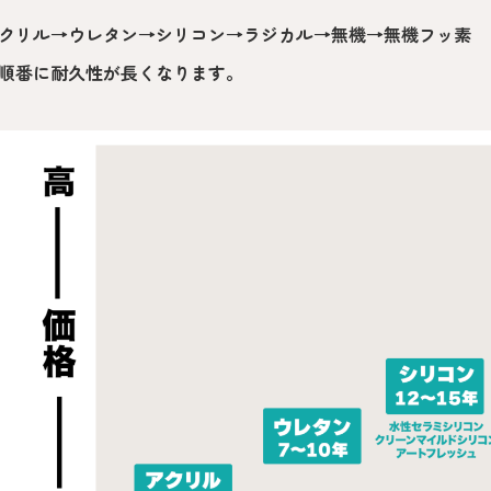
クリル→ウレタン→シリコン→ラジカル→無機→無機フッ素
順番に耐久性が長くなります。