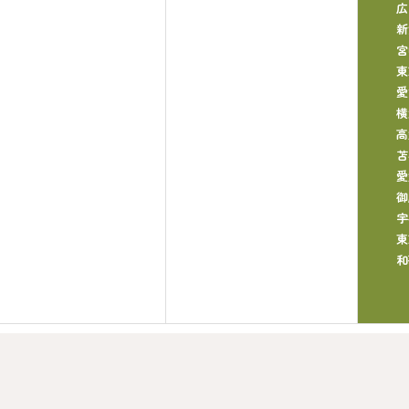
広
新
宮
東
愛
横
高
苫
愛
御
宇
東
和
装について
施工事例
お知らせ
よくある質問
採用情報
お問い合
Copyright © 塗り処ハケと手 All Rights Reserved.